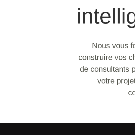
intell
Nous vous fo
construire vos c
de consultants 
votre proje
c