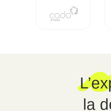
L’ex
la 