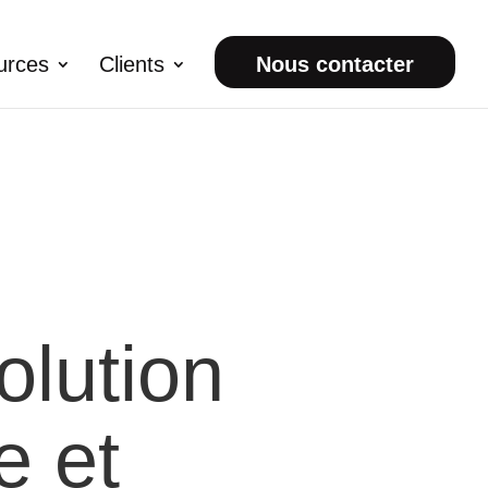
urces
Clients
Nous contacter
olution
e et