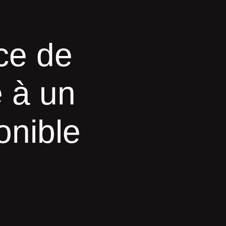
ce de
e à un
onible