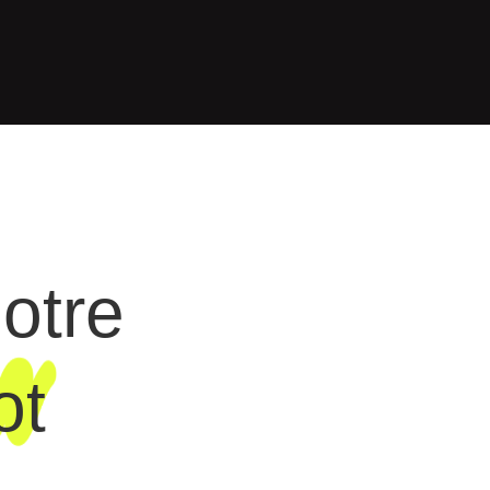
notre
ot