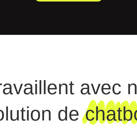
travaillent avec 
olution de
chatb