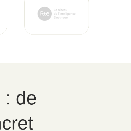
: de
cret