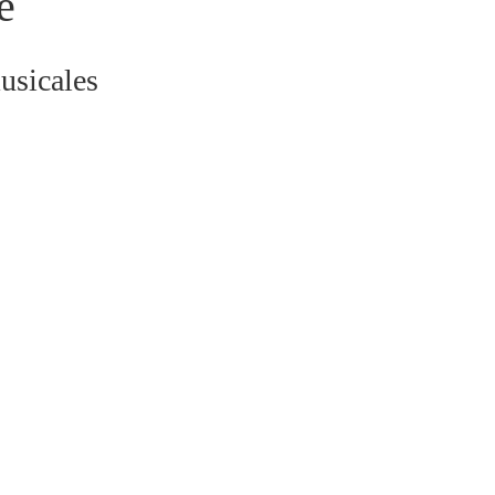
e
usicales