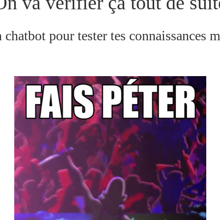
On va vérifier ça tout de suit
n chatbot pour tester tes connaissances m