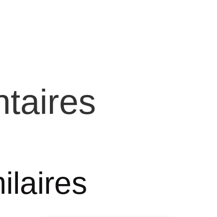
taires
ilaires